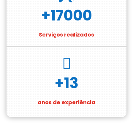
+17000
Serviços realizados

+13
anos de experiência