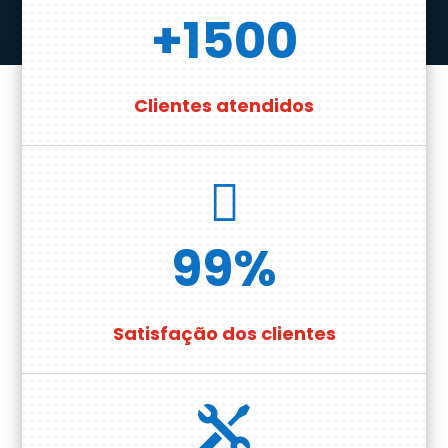
+1500
Clientes atendidos

99
%
Satisfação dos clientes
